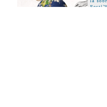
la sob
Festi’
Justice &
conféren
l’(hyper
sobriété
Suivez-nous sur les ré
Commission justice
Chaussée Saint-Pierre, 208 à 10