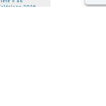
riété » au
Valériane 2026
 Paix vous invite à sa
ce « De
)consommation à la
 : consommer moins,...
seaux
Menu
Mentions L
 et paix
Chartes éth
40 Bruxelles