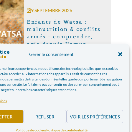
9 SEPTEMBRE 2026
Enfants de Watsa :
malnutrition & conflits
armés - comprendre,
agir depuis Namur
Une conférence pour
Gérer le consentement
comprendre et agir ​​À Watsa, en
RD Congo de nombreux enfants
es meilleures expériences, nous utilisons des technologies telles que les cookies
et/ou accéder aux informations des appareils. Le fait de consentir à ces
sont confronté·es...
 nous permettra de traiter des données telles que le comportement de navigation
ques sur ce site. Le fait de ne pas consentir ou de retirer son consentement peut
t négatif sur certaines caractéristiques et fonctions.
vices
EPTER
REFUSER
VOIR LES PRÉFÉRENCES
Politique de cookies
Politique de confidentialité