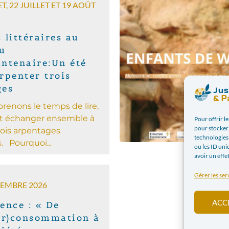
ET, 22 JUILLET ET 19 AOÛT
 littéraires au
u
ntenaire:Un été
rpenter trois
ges
prenons le temps de lire,
t échanger ensemble à
Pour offrir l
pour stocker 
rois arpentages
technologies
es. Pourquoi...
ou les ID uni
avoir un effe
Gérer les ser
TEMBRE 2026
ACC
ence : « De
er)consommation à