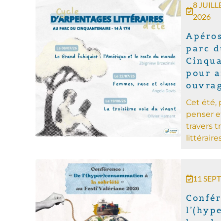
8 JUILL
2026
Apéros
parc d
Cinqua
pour a
ouvra
Cet été, 
penser e
travers t
littérair
11 SEP
Confér
l’(hyp