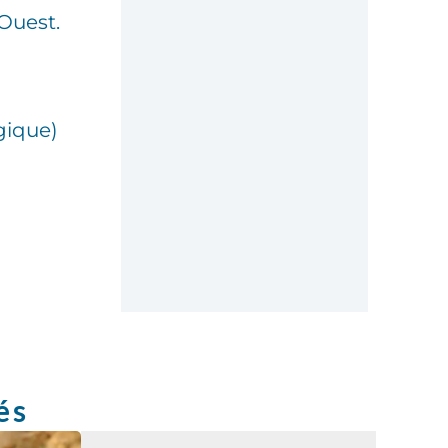
’Ouest.
gique)
és