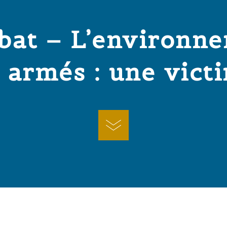
bat – L’environn
s armés : une vict