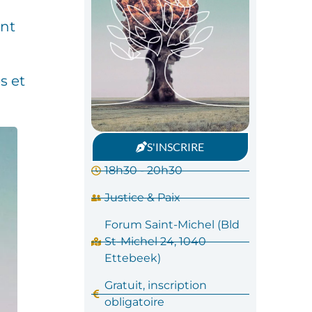
ent
s et
S'INSCRIRE
18h30 - 20h30
Justice & Paix
Forum Saint-Michel (Bld
St-Michel 24, 1040
Ettebeek)
Gratuit, inscription
obligatoire