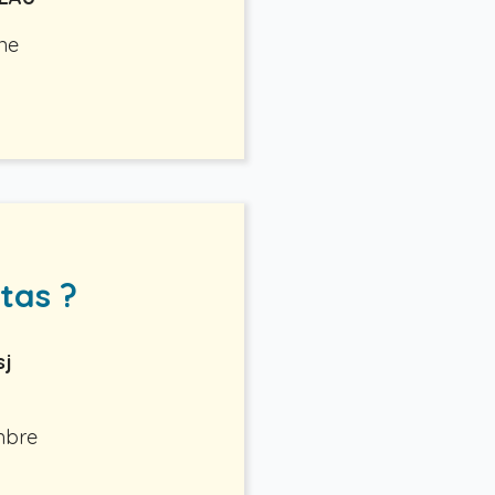
ne
tas ?
sj
mbre