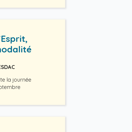
Esprit,
nodalité
 ESDAC
te la journée
eptembre