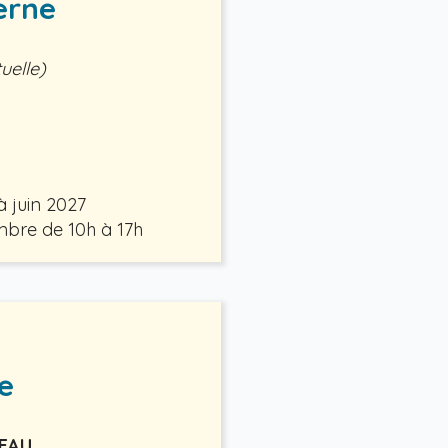
erne
uelle)
 juin 2027
mbre de 10h à 17h
e
SEAU