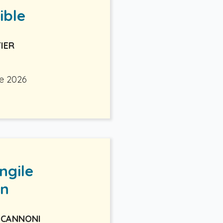
ible
IER
re 2026
ngile
an
sa CANNONI