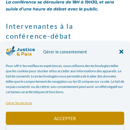
La conférence se déroulera de 18H à 19H30, et sera
suivie d’une heure de débat avec le public.
Intervenantes à la
conférence-débat
Hafida Bachir – Experte en droits des femmes,
Gérer le consentement
genre et stratégie politique
Pour offrir les meilleures expériences, nous utilisons des technologies telles
Intervention :
La CEDEF – un levier pour l’égalité
que les cookies pour stocker et/ou accéder aux informations des appareils. Le
fait de consentir à ces technologies nous permettra de traiter des données
des femmes face aux enjeux de transitions
telles que le comportement de navigation ou les ID uniques sur ce site. Le fait de
économiques, environnementales et sociétales.
ne pas consentir ou de retirer son consentement peut avoir un effet négatif sur
certaines caractéristiques et fonctions.
Patrick Charlier :
Président d’EQUINET (le
Gérer les services
réseau européen des organismes de
promotion de l’égalité) et directeur d’UNIA.
ACCEPTER
Intervention :
Les défis de l’inclusivité :