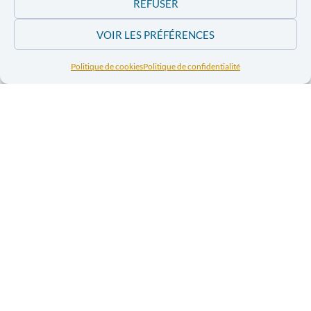
REFUSER
Discriminations systémiques et politiques
d’égalité en Europe.
VOIR LES PRÉFÉRENCES
Mireille-Tsheusi Robert – Activiste et
Politique de cookies
Politique de confidentialité
pédagogue chez Fémïya asbl
Intervention :
Activisme des femmes et fragilités
intersectionnelles.
Rendez-vous le 6 mars 2024, de 18 à 21H au Forum
St-Michel (Bld St-Michel, 24 – 1040 Etterbeek. Accès
métro Montgomery)
. La conférence est gratuite,
l’inscription obligatoire.
INSCRIVEZ-VOUS ICI