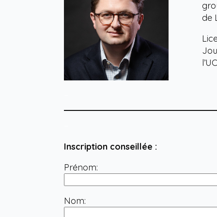
gro
de 
Lic
Jou
l’U
–
–
Inscription conseillée :
Prénom:
Nom: